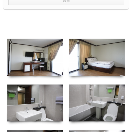
3159
2804
4088
6102