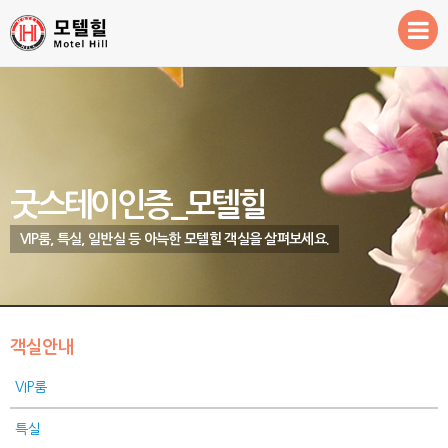
Sketchbook5, 스케치북5
Sketchbook5, 스케치북5
환영합니다!
객실안내
예약 및 이용안내
주변관광지
굿스테이인증_모텔힐
VIP룸, 특실, 일반실 등 아늑한 모텔힐 객실을 살펴보세요.
객실안내
VIP룸
특실