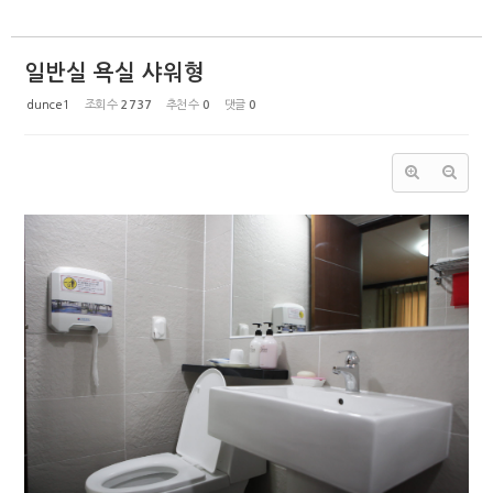
일반실 욕실 샤워형
dunce1
조회 수
2737
추천 수
0
댓글
0