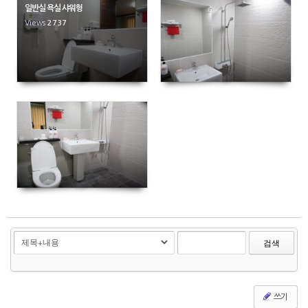
일반실 욕실 샤워형
Views
2737
3850
4192
검색
쓰기