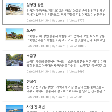
임영관 삼문
임영관 삼문(국보 제51호) 고려 태조19(936)년에 창건된 강릉부
객사가 있던 터의 대문으로, 객사 건물들은 없어지고 이 삼문만 남
아있으며 1962년 국보 제51호로 지정되었다. 객사(客舍)는 고려
Date
2015.04.30
By
dunce1
Views
4777
와 조선시대 각 고을에 설치하였던 관사(館舍)로, ‘객관(...
오죽헌
오죽헌 위 치: 강원 강릉시 죽헌동 201 문화재: 보물 165 호 강릉
오죽헌안에는 오죽헌을 비롯 여러 가지 볼 것들이 만다. 대표적인
것이 율곡 이이의 영정을 보관하고 있는 문성사와 율곡 이이가 태
Date
2015.04.30
By
dunce1
Views
10805
어난 몽룡실과 율곡이이 기념관 등이 있다. ...
소금강
소금강 가을의 붓끝에서 완성되는 소금강의 풍경 작은 금강산이라
칭할 정도로 아름다운 자연풍경을 자랑하는 소금강은 등산길은 그
리 험하지 않아 가벼운 트레킹을 즐길 수 있다. 소금강 초입부터 은
Date
2015.04.30
By
dunce1
Views
5697
은한 나무향기와 물기 촉촉한 흙의 냄새가 들...
선교장
선교장 선교장은 강원도 지역에서 가장 잘 남아 있는 품위있는 사
대부 가옥이다. 강릉시에 경포쪽으로 4km 쯤 떨어진 선교장은 조
선시대 상류층의 가옥을 대표하는 곳으로, 중요 민속자료 제5호로
Date
2015.04.30
By
dunce1
Views
5015
지정되었다. 경포호가 지금보다 넓었을 때, '배타고...
사천 진 해변