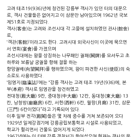
고려 태조19(936)년에 창건된 강릉부 객사가 있던 터의 대문으
로, 객사 건물들은 없어지고 이 삼문만 남아있으며 1962년 국보
제51호로 지정되었다.
객사(客舍)는 고려와 조선시대 각 고을에 설치하였던 관사(館舍)
로,
‘객관(客館)’이라고도 한다. 고려시대 외국사신이 이곳에 묵으면
서 연회(宴會)를 가졌으며
조선시대에는 왕을 상징하는 나무패인 궐패(闕牌)를 모셔두고 초
하루와 보름날 궁궐을 향해 절을 하는
향망궐배(向望闕拜)를 행하였으며, 왕이 파견한 사신(使臣)의 숙
소로도 사용하였다.
‘임영지(臨瀛誌)’에는 “강릉 객사는 고려 태조 19년(936)에, 본
부(本府) 객사로 임영관을 창건하였고
전대청(殿大廳) 9칸, 중대청(中大廳) 12칸, 동대청(東大廳) 13
칸, 낭청방(廊廳房) 6칸, 서헌(西軒) 6칸, 월랑(月廊) 31칸, 삼문
(三門) 6칸이었다”라고 기록되어 있다.
이후 일부 전각(殿閣)들은 몇 차례 중수를 거쳐 보존되어 오다
1929년 일제강점기에 강릉공립보통학교 시설로 사용되었고,
학교가 헐리면서 건물도 없어지게 되었다.
1967년에는 이 터에 강릉 경찰서가 들어섰으며 현재는 객사의 문