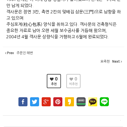
만 남게 되었다.
객사문은 정면 3칸, 측면 2칸의 맞배집 삼문(三門)으로 남향을 하
고 있으며
주심포계(柱心包系) 양식을 취하고 있다. 객사문의 건축형식은
중요한 자료로 남아 오랜 세월 보수공사를 거듭해 왔으며,
2004년 4월 객사문 상량식을 거행하고 6월에 완료되었다.
Prev
주문진 해변
오죽헌
Next
0
0
추천
비추천