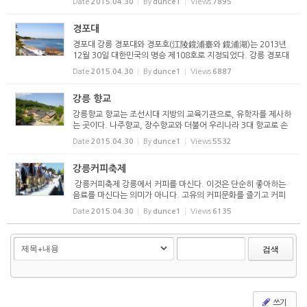
Date
2015.04.30
By
dunce1
Views
7895
경포호를 둘러싼 4.3km의 호수길은 호수의 아름...
경포대
경포대 강릉 경포대와 경포호(江陵鏡浦臺와 鏡浦湖)는 2013년
12월 30일 대한민국의 명승 제108호로 지정되었다. 강릉 경포대
는 관동팔경의 하나로 고려말 충숙왕 13년인 1326년 지중추부사
Date
2015.04.30
By
dunce1
Views
6887
박숙에 의해 창건 된 누정건물로 안축의 경포대신정기》 ...
강릉 향교
강릉향교 향교는 조선시대 지방의 교육기관으로, 유학자를 제사하
는 곳이다. 나주향교, 장수향교와 더불어 우리나라 3대 향교로 손
꼽히는 강원유형문화재 제99호 강릉향교(江陵鄕校)는 완벽한 규
Date
2015.04.30
By
dunce1
Views
5532
모와 기능을 갖춘 유교식 건축물이다. 고려 충선왕 5년(1...
강릉커피축제
강릉커피축제 강릉에서 커피를 마신다. 이것은 단순히 좋아하는
음료를 마신다는 의미가 아니다. 고유의 커피문화를 즐기고 커피
정서를 느낀다는 의미다. 사람들이 즐겨 찾는 안목바다는 즐비하
Date
2015.04.30
By
dunce1
Views
6135
게 늘어선 커피 자동판매기로 유명한 곳이다. ...
검색
쓰기