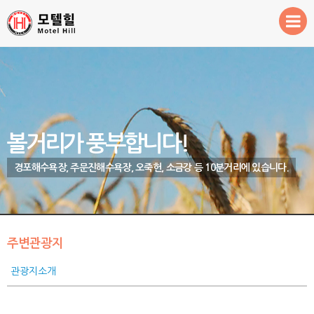
Sketchbook5, 스케치북5
Sketchbook5, 스케치북5
환영합니다!
객실안내
예약 및 이용안내
주변관광지
볼거리가 풍부합니다!
경포해수욕장, 주문진해수욕장, 오죽헌, 소금강 등 10분거리에 있습니다.
주변관광지
관광지소개