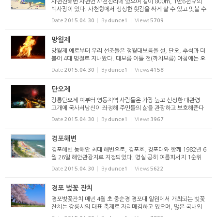
사천진해변 사천면 사천진리에 있으며 길이 800m, 1만6천㎡의
백사장이 있다. 사천항에서 싱싱한 횟감을 싸게 살 수 있고 맛볼 수
있으며, 수심이 얕고 조용해서 가족이 함께 지내기에 좋다. 사천항
Date
2015.04.30
By
dunce1
Views
5709
에서 배낚시도 즐길 수 있고 강원도 요트장이 있어...
망월제
망월제 예로부터 우리 선조들은 정월대보름을 설, 단오, 추석과 더
불어 4대 명절로 지내왔다. 대보름 이틀 전(까치보름) 아침에는 오
곡밥을 해먹고 장독대에 까치나 까마귀밥을 주고, 낮에는 짚신을
Date
2015.04.30
By
dunce1
Views
4158
1죽 삼아 마을에 바치고, 수수대궁이로 오곡형상을 ...
단오제
강릉단오제 예부터 영동지역 사람들은 가장 높고 신성한 대관령
고개에 국사서낭신이 좌정해 주민들의 삶을 관장하고 보호해준다
고 믿어왔다. 그리고 그 믿음이 신앙심으로 표출된 것이 강릉단오
Date
2015.04.30
By
dunce1
Views
3967
제다. 마을 주민들은 매년 음력 5월 5일 단오를 전후해...
경포해변
경포해변 동해안 최대 해변으로, 경포호, 경포대와 함께 1982년 6
월 26일 해안관광지로 지정되었다. 명실 공히 여름피서지 1순위
로 동해안을 대표하는 경포해변은 시내에서 북으로 6km, 경포대
Date
2015.04.30
By
dunce1
Views
5622
에서 1km 되는 곳에 동해의 창파를 가득 담고 펼쳐진 명사...
경포 벚꽃 잔치
경포벚꽃잔치 매년 4월 초·중순경 경포대 일원에서 개최되는 벚꽃
잔치는 강릉시의 대표 축제로 자리매김하고 있으며, 많은 국내외
관광객이 찾고 있다. 경포대(도지방유형문화재 제6호)를 중심으로