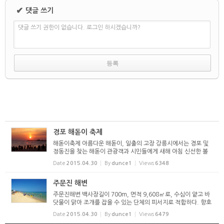
✔
댓글 쓰기
댓글 쓰기 권한이 없습니다. 로그인 하시겠습니까?
경포 해돋이 축제
해돋이축제 아름다운 해돋이, 일출의 고장 강릉시에서는 경포 및
정동진을 찾는 해돋이 관광객과 시민들에게 새해 아침 신선한 볼
거리를 제공하기 위해 1998년 1월 1일 처음으로 "해돋이행사"를
Date
2015.04.30
By
dunce1
Views
6348
개최하였고, 매년 12월 31일부터 1월 1일까지 해...
주문진 해변
주문진해변 백사장길이 700m, 면적 9,608㎡로, 수심이 얕고 바
닷물이 맑아 조개를 잡을 수 있는 단체의 피서지로 적합하다. 향호
호수가 옆에 있어 사철 담수어 낚시도 할 수 있고, 해변 뒤에 있는
Date
2015.04.30
By
dunce1
Views
6479
6,600㎡의 울창한 소나무 숲에는 체육공원이 있어 야...