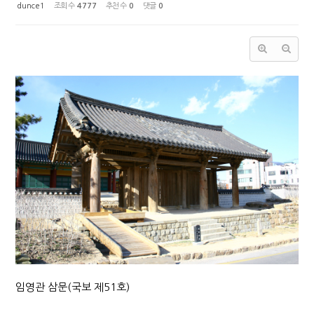
dunce1
조회 수
4777
추천 수
0
댓글
0
임영관 삼문(국보 제51호)