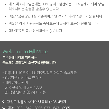
예약 취소시 3일전에는 30%공제 1일전에는 50%공제가 되며 당일
취소시에는 환불을 받을수 없습니다.
객실요금은 2인 1실 기준이며, 1인 초과시 추가요금이 가산 됩니다.
객실은 잠시 사용하셔도 숙박요금에 준하여 요금은 선불 입니다.
애완동물은 동반 입실하실수 없습니다.
Welcome to Hill Motel
푸른동해 바다와 함께하는
굿스테이 모텔힐에 오신것을 환영합니다.
- 강릉시내 10분 이내 전원주택같은 아늑란 숙소제공
- 강릉아산병원 바로 옆 위치
- 대형주차장 완비
- 전국 관광 안내 전화 1330
- 전 객실 인터넷 및 WI-FI 가능
강원도 강릉시 사천면 방동리 산 35-4번지
예약 : 033 - 642 - 8985, 033 - 643 - 8985