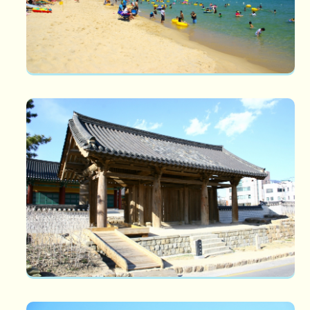
임영관 삼문
임영관 삼문(국보 제51호) 고려 태조19(936)년에 창건된 강릉부
객사가 있던 터의 대문으로, 객사 건...