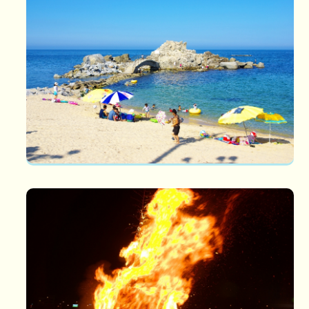
사천 진 해변
사천진해변 사천면 사천진리에 있으며 길이 800m, 1만6천㎡의 백
사장이 있다. 사천항에서 싱싱한 횟...
망월제
망월제 예로부터 우리 선조들은 정월대보름을 설, 단오, 추석과 더
불어 4대 명절로 지내왔다. 대보름...