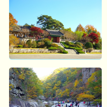
오죽헌
오죽헌 위 치: 강원 강릉시 죽헌동 201 문화재: 보물 165 호 강릉
오죽헌안에는 오죽헌을 비...
소금강
소금강 가을의 붓끝에서 완성되는 소금강의 풍경 작은 금강산이라
칭할 정도로 아름다운 자연...