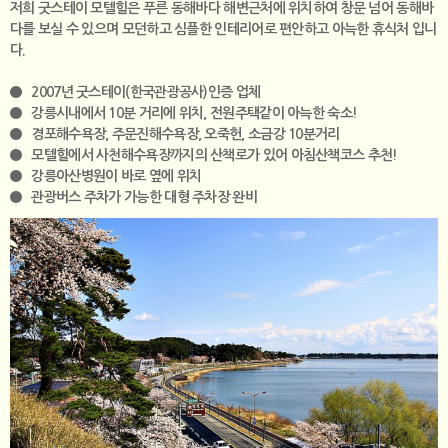
저희 굿스테이 모텔힐은 푸른 동해바다 해변근처에 위치하여 창문 넘어 동해바
다를 보실 수 있으며 모던하고 심플한 인테리어로 편안하고 아늑한 휴식처 입니
다.
2007년 굿스테이(한국관광공사)인증 업체
강릉시내에서 10분 거리에 위치, 전원주택같이 아늑한 숙소!
경포해수욕장, 주문진해수욕장, 오죽헌, 소금강 10분거리
모텔힐에서 사천해수욕장까지의 산책로가 있어 아침산책코스 추천!
강릉아산병원이 바로 옆에 위치
관광버스 주차가 가능한 대형 주차장 완비