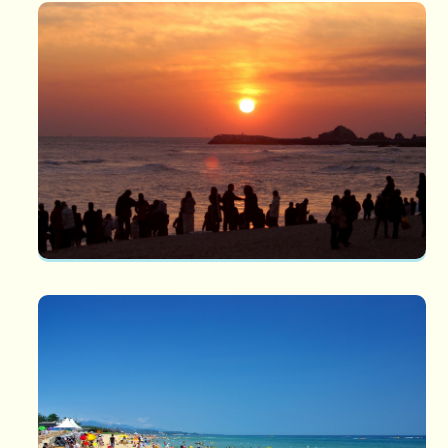
경포 해돋이 축제
해돋이축제 아름다운 해돋이, 일출의 고장 강릉시에서는 경포 및 정
동진을 찾는 해돋이 관광...
주문진 해변
주문진해변 백사장길이 700m, 면적 9,608㎡로, 수심이 얕고 바닷
물이 맑아 조개를 잡을 수 있는 단체...