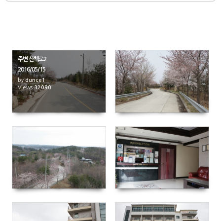
주변 산책로2
2016/05/15
by
dunce1
Views
32090
2189
2170
5182