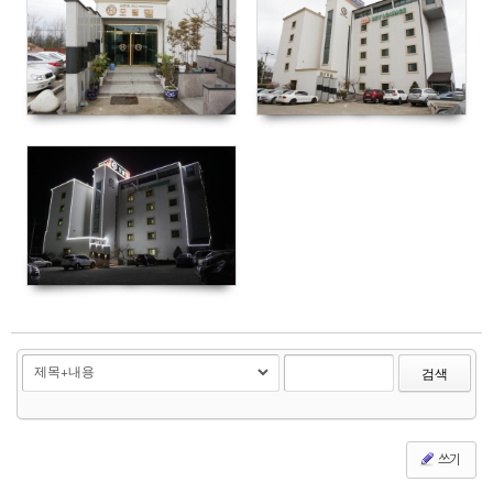
3174
2325
3328
검색
쓰기