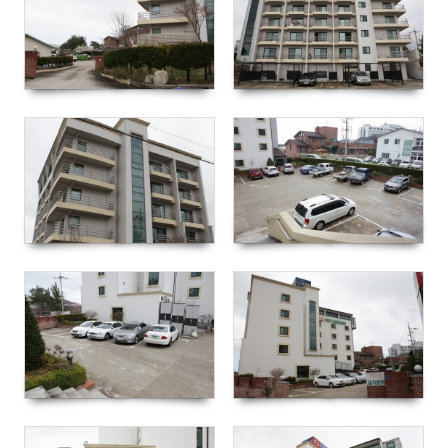
2536
2412
2419
2493
2348
2361