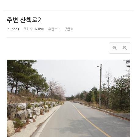
주변 산책로2
dunce1
조회 수
32090
추천 수
0
댓글
0