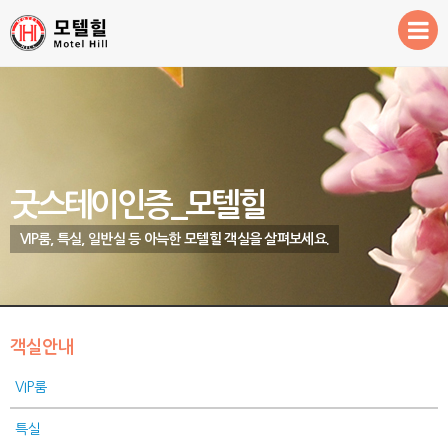
Sketchbook5, 스케치북5
Sketchbook5, 스케치북5
환영합니다!
객실안내
예약 및 이용안내
주변관광지
굿스테이인증_모텔힐
VIP룸, 특실, 일반실 등 아늑한 모텔힐 객실을 살펴보세요.
객실안내
VIP룸
특실